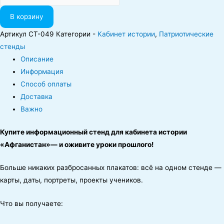
В корзину
Артикул
CT-049
Категории -
Кабинет истории
,
Патриотические
стенды
Описание
Информация
Способ оплаты
Доставка
Важно
Купите
информационный
стенд
для
кабинета
истории
«Афганистан»— и
оживите
уроки
прошлого!
Больше
никаких
разбросанных
плакатов:
всё
на
одном
стенде
—
карты,
даты,
портреты,
проекты
учеников.
Что
вы
получаете: